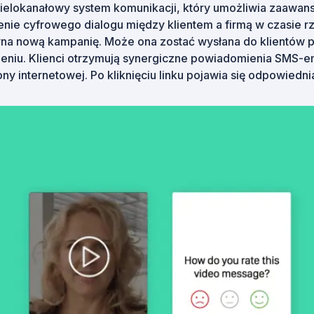
wielokanałowy system komunikacji, który umożliwia zaawan
nie cyfrowego dialogu między klientem a firmą w czasie r
yna nową kampanię. Może ona zostać wysłana do klientów p
imieniu. Klienci otrzymują synergiczne powiadomienia SMS-e
rony internetowej. Po kliknięciu linku pojawia się odpowied