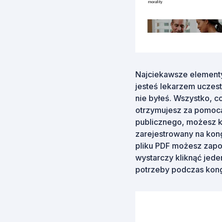
Najciekawsze elementy 
jesteś lekarzem uczes
nie byłeś. Wszystko, c
otrzymujesz za pomocą 
publicznego, możesz kl
zarejestrowany na kongr
pliku PDF możesz zapo
wystarczy kliknąć jeden
potrzeby podczas kon