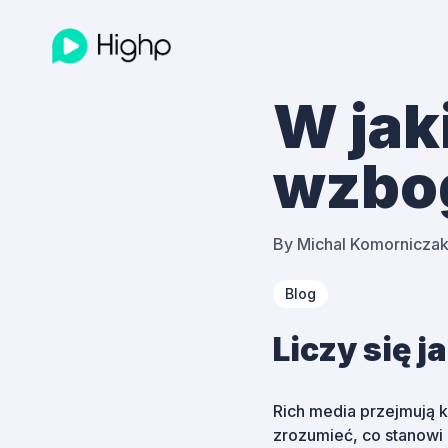
W jak
wzbog
By
Michal Komornicza
Blog
Liczy się j
Rich media przejmują k
zrozumieć, co stanowi 