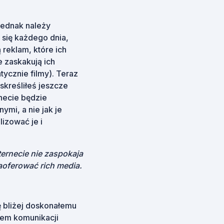
 jednak należy
 się każdego dnia,
 reklam, które ich
e zaskakują ich
tycznie filmy). Teraz
 skreśliłeś jeszcze
necie będzie
nymi, a nie jak je
izować je i
ternecie nie zaspokaja
aoferować rich media.
ę bliżej doskonałemu
tem komunikacji