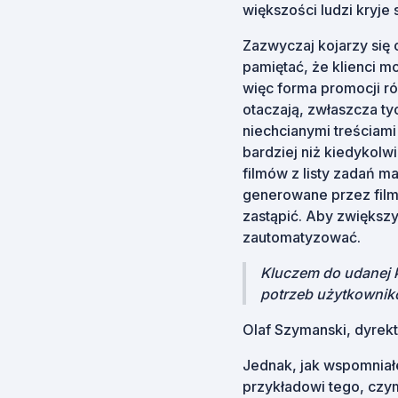
większości ludzi kryje
Zazwyczaj kojarzy się o
pamiętać, że klienci m
więc forma promocji ró
otaczają, zwłaszcza ty
niechcianymi treściami
bardziej niż kiedykolwi
filmów z listy zadań m
generowane przez fil
zastąpić. Aby zwiększy
zautomatyzować.
Kluczem do udanej k
potrzeb użytkownikó
Olaf Szymanski, dyrekt
Jednak, jak wspomniałe
przykładowi tego, czy