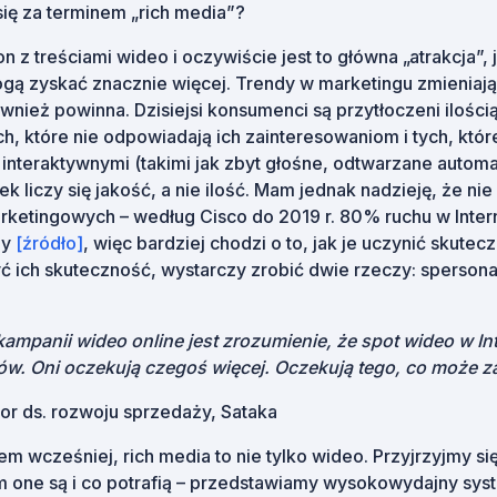
 się za terminem „rich media”?
n z treściami wideo i oczywiście jest to główna „atrakcja”,
ogą zyskać znacznie więcej. Trendy w marketingu zmieniają
wnież powinna. Dzisiejsi konsumenci są przytłoczeni ilością
ch, które nie odpowiadają ich zainteresowaniom i tych, któr
 interaktywnymi (takimi jak zbyt głośne, odtwarzane automa
ek liczy się jakość, a nie ilość. Mam jednak nadzieję, że nie
arketingowych – według Cisco do 2019 r. 80% ruchu w Inter
my
[źródło]
, więc bardziej chodzi o to, jak je uczynić skutecz
ć ich skuteczność, wystarczy zrobić dwie rzeczy: spersonal
ampanii wideo online jest zrozumienie, że spot wideo w In
w. Oni oczekują czegoś więcej. Oczekują tego, co może z
or ds. rozwoju sprzedaży, Sataka
m wcześniej, rich media to nie tylko wideo. Przyjrzyjmy si
m one są i co potrafią – przedstawiamy wysokowydajny sys