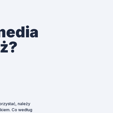
media
aż?
orzystać, należy
atkiem. Co według