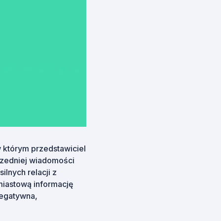
 którym przedstawiciel
rzedniej wiadomości
ilnych relacji z
miastową informację
 negatywna,