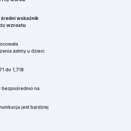
y
średni wskaźnik
 do
wzrostu
wocowała
zenia astmy u dzieci
71 do 1,718
0 bezpośrednio na
nikacja jest bardziej