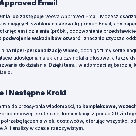
 Approved Email
łnia lub zastępuje
Veeva Approved Email. Możesz osadzać 
istniejących szablonach Veeva Approved Email, aby napę
tknięciem i działania (próbki, oddzwonienie przedstawiciel
na
podwojenie wskaźników otwarć
i znacznie szybsze odd
la na
hiper-personalizację wideo
, dodając filmy selfie na
ntacje udostępniania ekranu czy notatki głosowe, a także d
zwania do działania. Dzięki temu, wiadomości są bardziej lu
anie.
 i Następne Kroki
tforma do przesyłania wiadomości, to
kompleksowe, wszech
problemowej i skutecznej komunikacji. Z ponad
20 zinte
je potrzebę łączenia wielu dostawców, oferując wszystko, o
ę AI i analizy w czasie rzeczywistym.