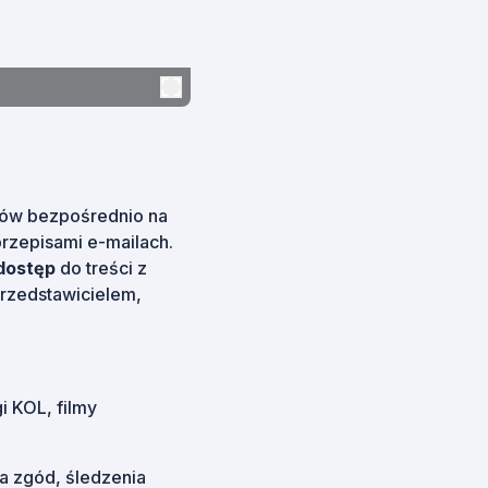
lmów bezpośrednio na
rzepisami e-mailach.
dostęp
do treści z
rzedstawicielem,
i KOL, filmy
 zgód, śledzenia