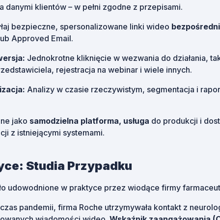
ia danymi klientów – w pełni zgodne z przepisami.
aj bezpieczne, spersonalizowane linki wideo
bezpośredni
ub Approved Email.
ersja:
Jednokrotne kliknięcie w wezwania do działania, tak
edstawiciela, rejestracja na webinar i wiele innych.
izacja:
Analizy w czasie rzeczywistym, segmentacja i rapo
ne jako
samodzielna platforma, usługa
do produkcji i dost
cji z istniejącymi systemami.
yce: Studia Przypadku
ło udowodnione w praktyce przez wiodące firmy farmaceu
zas pandemii, firma Roche utrzymywała kontakt z neurolo
zowanych wiadomości wideo.
Wskaźnik zaangażowania (