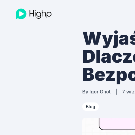
Wyjaś
Dlacz
Bezpo
By
Igor Gnot
|
7 wrz
Blog