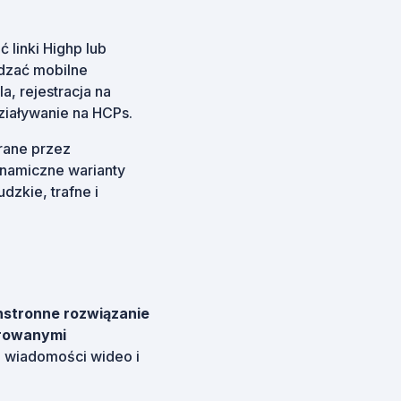
linki Highp lub
dzać mobilne
a, rejestracja na
ziaływanie na HCPs.
grane przez
ynamiczne warianty
dzkie, trafne i
stronne rozwiązanie
growanymi
d wiadomości wideo i