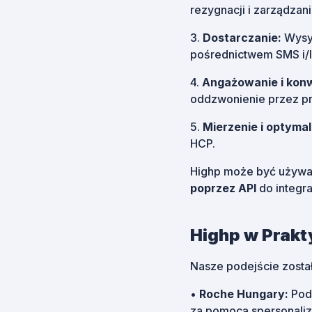
rezygnacji i zarządzan
3.
Dostarczanie:
Wysył
pośrednictwem SMS i/l
4.
Angażowanie i konw
oddzwonienie przez prz
5.
Mierzenie i optymal
HCP.
Highp może być używa
poprzez API
do integra
Highp w Prakt
Nasze podejście zosta
•
Roche Hungary:
Podc
za pomocą spersonali