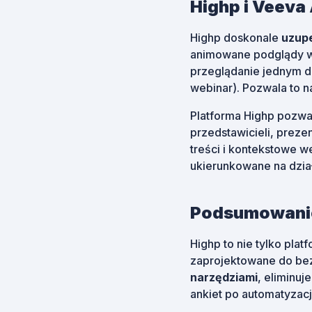
Highp i Veeva
Highp doskonale
uzupe
animowane podglądy w 
przeglądanie jednym do
webinar). Pozwala to 
Platforma Highp pozwa
przedstawicieli, preze
treści i kontekstowe we
ukierunkowane na dział
Podsumowanie
Highp to nie tylko pla
zaprojektowane do bez
narzędziami
, eliminu
ankiet po automatyzacj