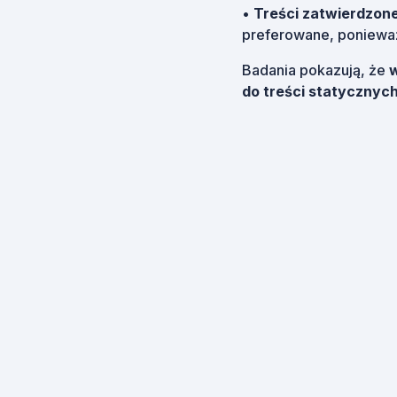
•
Treści zatwierdzone
preferowane, ponieważ
Badania pokazują, że
w
do treści statycznyc