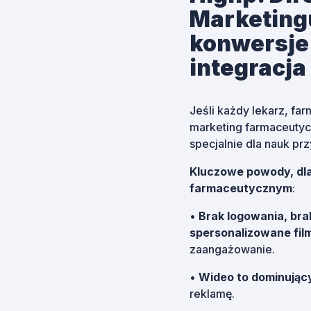
Marketing
konwersje.
integracj
Jeśli każdy lekarz, fa
marketing farmaceutyc
specjalnie dla nauk pr
Kluczowe powody, dla
farmaceutycznym
:
•
Brak logowania, bra
spersonalizowane fil
zaangażowanie.
•
Wideo to dominując
reklamę.