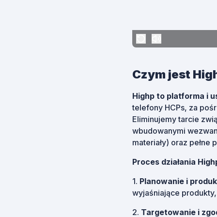
Czym jest High
Highp to platforma i u
telefony HCPs, za poś
Eliminujemy tarcie zwi
wbudowanymi wezwaniam
materiały) oraz pełne 
Proces działania High
1.
Planowanie i produk
wyjaśniające produkty,
2.
Targetowanie i zgo