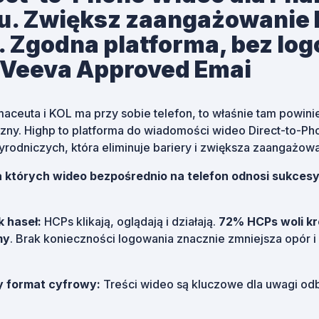
u. Zwiększ zaangażowanie 
 Zgodna platforma, bez log
a Veeva Approved Emai
rmaceuta i KOL ma przy sobie telefon, to właśnie tam powin
zny. Highp to platforma do wiadomości wideo Direct-to-Ph
zyrodniczych, która eliminuje bariery i zwiększa zaangażowa
 których wideo bezpośrednio na telefon odnosi sukces
k haseł:
HCPs klikają, oglądają i działają.
72% HCPs woli kr
my
. Brak konieczności logowania znacznie zmniejsza opór 
y format cyfrowy:
Treści wideo są kluczowe dla uwagi od