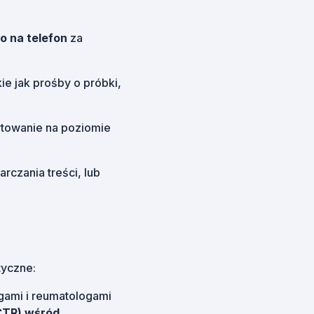
o na telefon
za
ie jak prośby o próbki,
rtowanie na poziomie
arczania treści, lub
tyczne:
gami i reumatologami
CTR) wśród