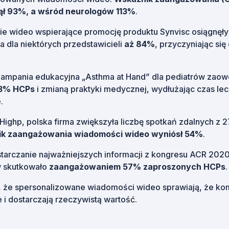
ął 93%, a wśród neurologów 113%
.
e wideo wspierające promocję produktu Synvisc osiągnęł
 a dla niektórych przedstawicieli
aż 84%
, przyczyniając się
ampania edukacyjna „Asthma at Hand” dla pediatrów zao
3% HCPs
i zmianą praktyki medycznej, wydłużając czas lec
.
Highp, polska firma zwiększyła liczbę spotkań zdalnych z 2
ik zaangażowania wiadomości wideo wyniósł 54%
.
tarczanie najważniejszych informacji z kongresu ACR 202
w skutkowało
zaangażowaniem 57% zaproszonych HCPs
.
, że spersonalizowane wiadomości wideo sprawiają, że komu
e i dostarczają rzeczywistą wartość.