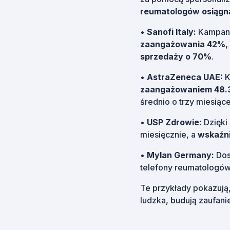
reumatologów osiągn
•
Sanofi Italy:
Kampani
zaangażowania 42%
,
sprzedaży o 70%
.
•
AstraZeneca UAE:
K
zaangażowaniem 48.
średnio o trzy miesiące
•
USP Zdrowie:
Dzięki 
miesięcznie, a
wskaźn
•
Mylan Germany:
Dos
telefony reumatologó
Te przykłady pokazują
ludzka, budują zaufani