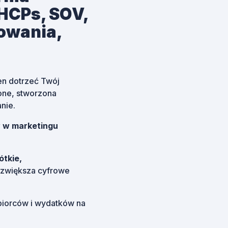
HCPs, SOV,
owania,
ien dotrzeć Twój
one, stworzona
nie.
y w marketingu
ótkie,
i zwiększa cyfrowe
biorców i wydatków na