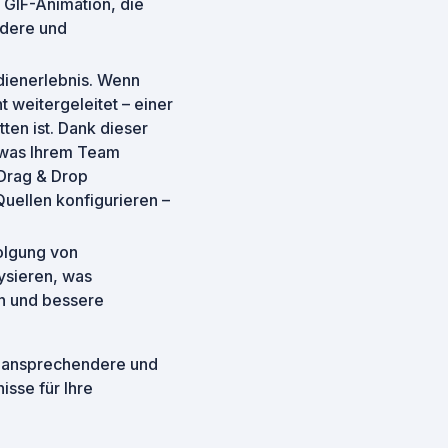
e GIF-Animation, die
ndere und
edienerlebnis. Wenn
t weitergeleitet – einer
ten ist. Dank dieser
, was Ihrem Team
 Drag & Drop
uellen konfigurieren –
folgung von
ysieren, was
rn und bessere
m ansprechendere und
isse für Ihre