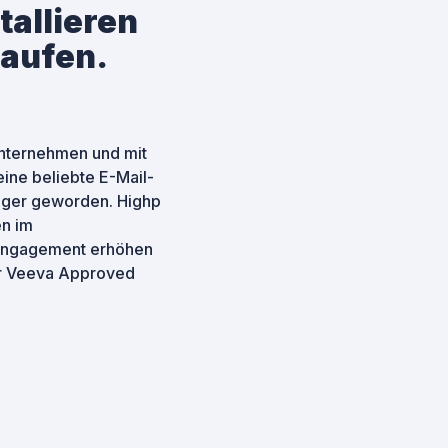
tallieren
laufen.
unternehmen und mit
ine beliebte E-Mail-
ähiger geworden. Highp
en im
 Engagement erhöhen
für Veeva Approved