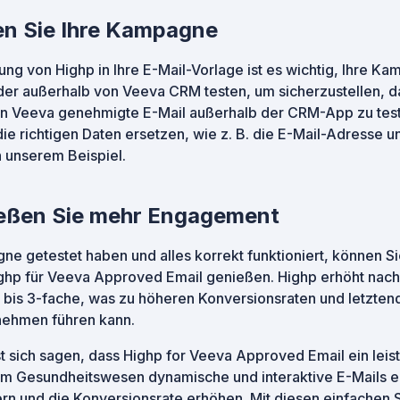
ten Sie Ihre Kampagne
ng von Highp in Ihre E-Mail-Vorlage ist es wichtig, Ihre Ka
der außerhalb von Veeva CRM testen, um sicherzustellen, da
von Veeva genehmigte E-Mail außerhalb der CRM-App zu test
ie richtigen Daten ersetzen, wie z. B. die E-Mail-Adresse u
n unserem Beispiel.
nießen Sie mehr Engagement
ne getestet haben und alles korrekt funktioniert, können S
ighp für Veeva Approved Email genießen. Highp erhöht nach
bis 3-fache, was zu höheren Konversionsraten und letztend
nehmen führen kann.
sich sagen, dass Highp for Veeva Approved Email ein leistu
m Gesundheitswesen dynamische und interaktive E-Mails er
n und die Konversionsrate erhöhen. Mit diesen einfachen S