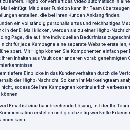
 zu liefern. Highp konvertiert das Video automatisch in ein
 E-Mail einfügt. Mit dieser Funktion kann Ihr Team überzeuge
eilungen erstellen, die bei Ihren Kunden Anklang finden.
Kunden ein vollständig personalisiertes und reichhaltiges M
k in der E-Mail klicken, werden sie zu einer Highp-Nachrich
ding Page, die auf ihre individuellen Bedürfnisse zugeschnit
 nicht für jede Kampagne eine separate Website erstellen
Mühe spart. Mit Highp können Sie Komponenten einfach per
 Ihren Inhalten aus Vault oder anderen vorab genehmigten Q
ierkenntnisse.
em tiefere Einblicke in das Kundenverhalten durch die Ver
nerhalb der Highp-Nachricht. So kann Ihr Marketingteam anal
s nicht, sodass Sie Ihre Kampagnen kontinuierlich verbesse
n können.
ved Email ist eine bahnbrechende Lösung, mit der Ihr Tea
Kommunikation erstellen und gleichzeitig wertvolle Erkenntn
winnen kann.