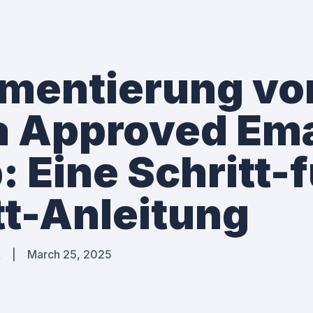
mentierung vo
 Approved Ema
: Eine Schritt-f
tt-Anleitung
k
|
March 25, 2025