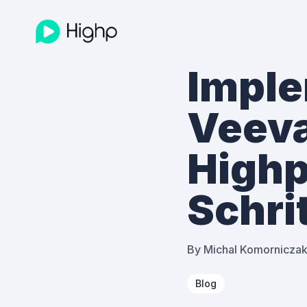
Imple
Veeva
Highp
Schri
By
Michal Komornicza
Blog